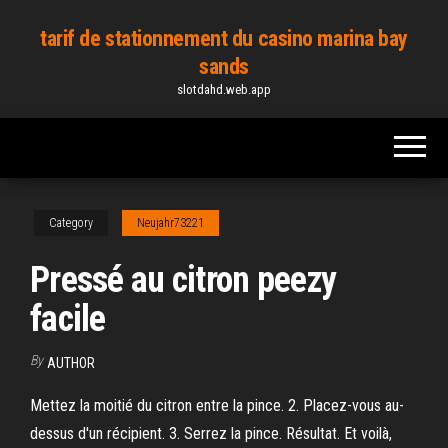
Skip
tarif de stationnement du casino marina bay
to
sands
the
slotdahd.web.app
content
Category
Neujahr73221
Pressé au citron peezy
facile
By
AUTHOR
Mettez la moitié du citron entre la pince. 2. Placez-vous au-
dessus d'un récipient. 3. Serrez la pince. Résultat. Et voilà,