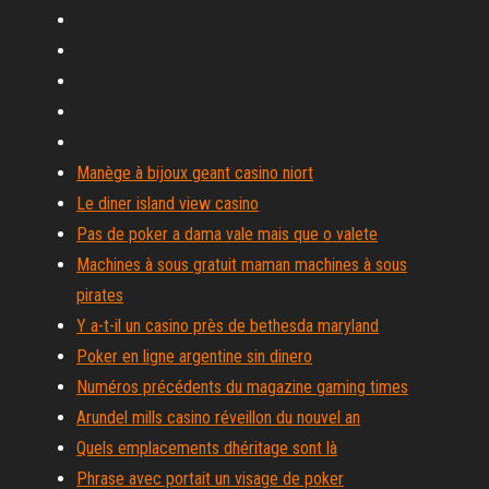
Manège à bijoux geant casino niort
Le diner island view casino
Pas de poker a dama vale mais que o valete
Machines à sous gratuit maman machines à sous
pirates
Y a-t-il un casino près de bethesda maryland
Poker en ligne argentine sin dinero
Numéros précédents du magazine gaming times
Arundel mills casino réveillon du nouvel an
Quels emplacements dhéritage sont là
Phrase avec portait un visage de poker