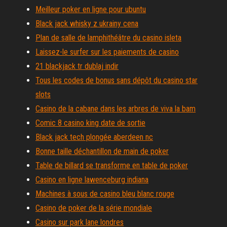
Meilleur poker en ligne pour ubuntu
Black jack whisky z ukrainy cena
Plan de salle de lamphithéâtre du casino isleta
Laissez-le surfer sur les paiements de casino
21 blackjack tr dublaj indir
Tous les codes de bonus sans dépôt du casino star
slots
Casino de la cabane dans les arbres de viva la bam
Comic 8 casino king date de sortie
Black jack tech plongée aberdeen nc
Bonne taille déchantillon de main de poker
Table de billard se transforme en table de poker
Casino en ligne lawenceburg indiana
Machines à sous de casino bleu blanc rouge
Casino de poker de la série mondiale
Casino sur park lane londres