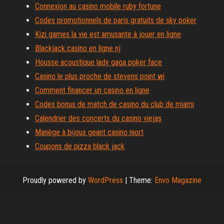
Connexion au casino mobile ruby ​​fortune
Codes promotionnels de paris gratuits de sky poker
Kizi games la vie est amusante à jouer en ligne
Blackjack casino en ligne nj
Housse acoustique lady gaga poker face
Casino le plus proche de stevens point wi
Comment financer un casino en ligne
Codes bonus de match de casino du club de miami
Calendrier des concerts du casino viejas
Manège à bijoux geant casino niort
Coupons de pizza black jack
Proudly powered by
WordPress
|
Theme:
Envo Magazine