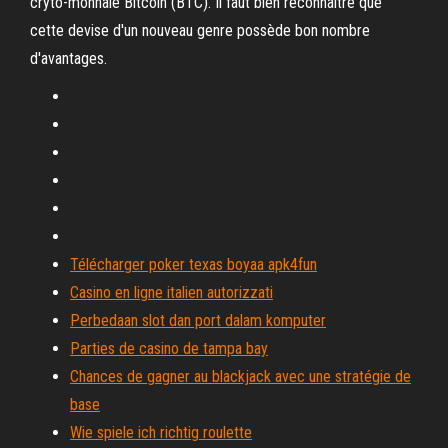
cryto-monnaie Bitcoin (BTC). Il faut bien reconnaître que
cette devise d'un nouveau genre possède bon nombre
d'avantages.
Télécharger poker texas boyaa apk4fun
Casino en ligne italien autorizzati
Perbedaan slot dan port dalam komputer
Parties de casino de tampa bay
Chances de gagner au blackjack avec une stratégie de
base
Wie spiele ich richtig roulette