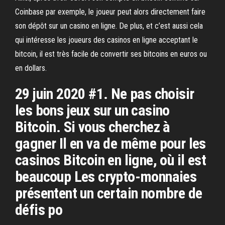
Coinbase par exemple, le joueur peut alors directement faire
son dépôt sur un casino en ligne. De plus, et c’est aussi cela
qui intéresse les joueurs des casinos en ligne acceptant le
bitcoin, il est très facile de convertir ses bitcoins en euros ou
en dollars.
29 juin 2020 #1. Ne pas choisir
les bons jeux sur un casino
Bitcoin. Si vous cherchez à
gagner Il en va de même pour les
casinos Bitcoin en ligne, où il est
beaucoup Les crypto-monnaies
présentent un certain nombre de
défis po