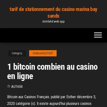
Skip
tarif de stationnement du casino marina bay
to
sands
the
slotdahd.web.app
content
Category
Grabowsky51637
1 bitcoin combien au casino
en ligne
By
AUTHOR
Bitcoin aux Casinos Français. publié par Esther décembre 3,
2020 catégorie (s). Il existe aujourd’hui plusieurs casinos